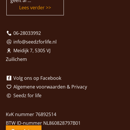
geeft al …
“Wat is Tantra?”
Lees verder
06-28033992
info@seedzforlife.nl
Meidijk 7, 5305 VJ
Zuilichem
Volg ons op Facebook
Algemene voorwaarden
&
Privacy
Seedz for life
KvK nummer 76892514
BTW ID-nummer NL860828797B01