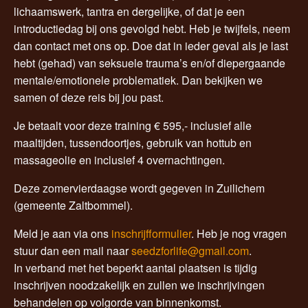
lichaamswerk, tantra en dergelijke, of dat je een
introductiedag bij ons gevolgd hebt. Heb je twijfels, neem
dan contact met ons op. Doe dat in ieder geval als je last
hebt (gehad) van seksuele trauma’s en/of diepergaande
mentale/emotionele problematiek. Dan bekijken we
samen of deze reis bij jou past.
Je betaalt voor deze training € 595,- inclusief alle
maaltijden, tussendoortjes, gebruik van hottub en
massageolie en inclusief 4 overnachtingen.
Deze zomervierdaagse wordt gegeven in Zuilichem
(gemeente Zaltbommel).
Meld je aan via ons
inschrijfformulier
. Heb je nog vragen
stuur dan een mail naar
seedzforlife@gmail.com
.
In verband met het beperkt aantal plaatsen is tijdig
inschrijven noodzakelijk en zullen we inschrijvingen
behandelen op volgorde van binnenkomst.